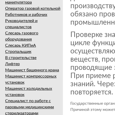
манипулятора
производству
Оператор газовой котельной
обязано пров
Работников и рабочих
Руководителей и
промышленно
специалистов
Слесарь газового
Проверке зна
оборудования
цикле функци
Слесарь КИПиА
осуществляю
Стропальщик
В строительстве
веществ, про
Лифтер
проводящие 
Машинист башенного крана
При приеме 
Машинист компрессорных
установок
знаний. Чере
Машинист холодильных
повторяется.
установок
Специалист по работе с
Государственные орган
паровыми медицинскими
Причиной этому может 
стерилизаторами