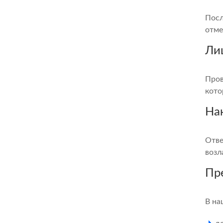
Посл
отме
Ли
Пров
кото
На
Отве
возл
Пр
В на