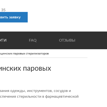
. 35
вить заявку
УГИ
FAQ
ОТЗЫВЫ
ицинских паровых стерилизаторов
 БЕЗОПАСНОСТЬ
инских паровых
ИЧЕСКИЙ МИНИМУМ
вания одежды, инструментов, сосудов и
еспечения стерильности в фармацевтической
ТЫ