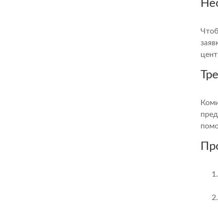
Не
Чтоб
заяв
цент
Тр
Коми
пред
помо
Пр