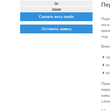
Газ
Пе
Химия
Скачать весь прайс
Поря
эксп
Оставить заявку
квал
год.
Внео
п
е
е
Пере
пере
навы
слож