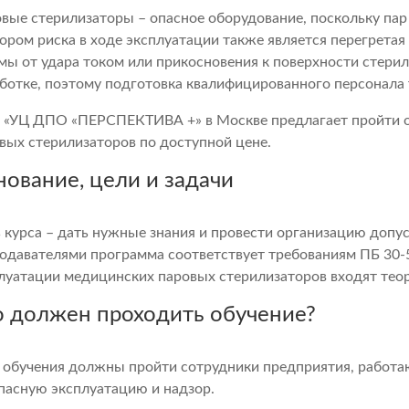
ТЕПЛОУСТАНОВК
вые стерилизаторы – опасное оборудование, поскольку па
ором риска в ходе эксплуатации также является перегрета
ЭКОЛОГИЯ
мы от удара током или прикосновения к поверхности стерил
ботке, поэтому подготовка квалифицированного персонала 
СТОИМОСТЬ ОБУ
«УЦ ДПО «ПЕРСПЕКТИВА +» в Москве предлагает пройти о
ГО И ЧС
вых стерилизаторов по доступной цене.
ПЕРВАЯ ПОМОЩ
нование, цели и задачи
 курса – дать нужные знания и провести организацию допу
одавателями программа соответствует требованиям ПБ 30-5
луатации медицинских паровых стерилизаторов входят теор
о должен проходить обучение?
 обучения должны пройти сотрудники предприятия, работа
пасную эксплуатацию и надзор.