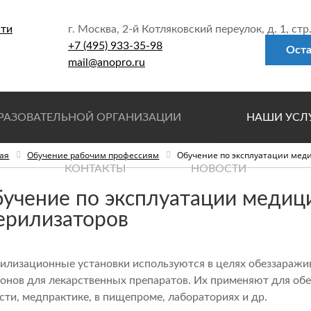
г. Москва, 2-й Котляковский переулок, д. 1, стр
+7 (495) 933-35-98
Оста
mail@anopro.ru
БРАЗОВАТЕЛЬНОЙ ОРГАНИЗАЦИИ
НАШИ УСЛ
ая
Обучение рабочим профессиям
Обучение по эксплуатации мед
ПРОМЫШЛЕННАЯ
КОНТАКТЫ
НОВОСТИ
ОХРАНА ТРУДА
учение по эксплуатации медиц
ерилизаторов
ПОЖАРНО-ТЕХН
ЭЛЕКТРИКА
илизационные установки используются в целях обеззаражи
онов для лекарственных препаратов. Их применяют для об
ЗЕМЛЯНЫЕ РАБО
сти, медпрактике, в пищепроме, лабораториях и др.