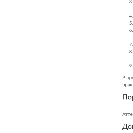
В пр
прак
По
Атте
До