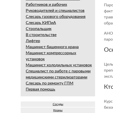
Работников и рабочих
Паро
Руководителей и специалистов
факт
Слесарь газового оборудования
трав
Слесарь КИПиА
обра
Стропальщик
АНО 
В строительстве
паро
Лифтер
Машинист башенного крана
Ос
Машинист компрессорных
установок
Цель
Машинист холодильных установок
преп
Специалист по работе с паровыми
эксп
медицинскими стерилизаторами
Слесарь по ремонту ГПМ
Кт
Первая помощь
Курс
Сосуды
безо
Краны